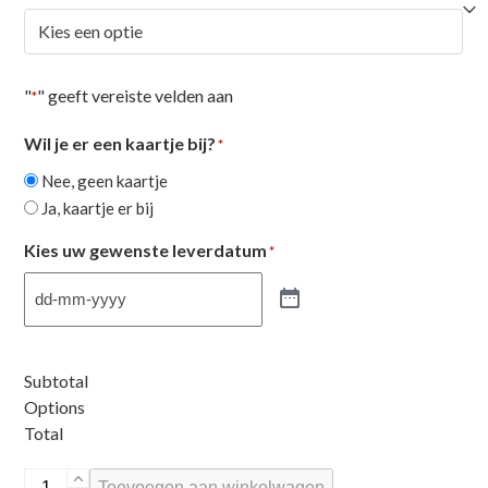
tot
€32,43
"
" geeft vereiste velden aan
*
Wil je er een kaartje bij?
*
Nee, geen kaartje
Ja, kaartje er bij
Kies uw gewenste leverdatum
*
Subtotal
Options
Total
Tulpen
Toevoegen aan winkelwagen