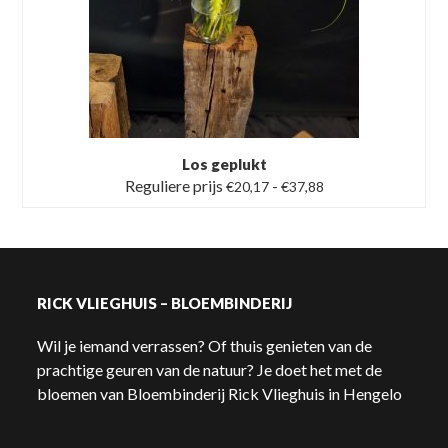
Los geplukt
Prijsklasse:
Reguliere prijs
-
€
20,17
€
37,88
Reguliere
prijs
€20,17
tot
€37,88
RICK VLIEGHUIS – BLOEMBINDERIJ
Wil je iemand verrassen? Of thuis genieten van de
prachtige geuren van de natuur? Je doet het met de
bloemen van Bloembinderij Rick Vlieghuis in Hengelo