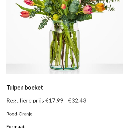
Tulpen boeket
Prijsklasse:
Reguliere prijs
€
17,99
-
€
32,43
Reguliere
Rood-Oranje
prijs
€17,99
Formaat