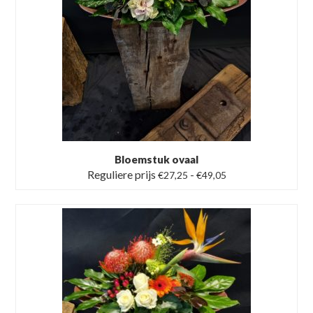
Bloemstuk ovaal
Prijsklasse:
Reguliere prijs
-
€
27,25
€
49,05
Reguliere
prijs
€27,25
tot
€49,05