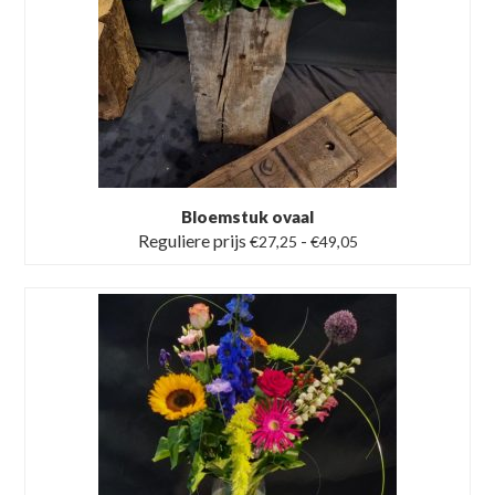
Bloemstuk ovaal
Prijsklasse:
Reguliere prijs
-
€
27,25
€
49,05
Reguliere
prijs
€27,25
tot
€49,05